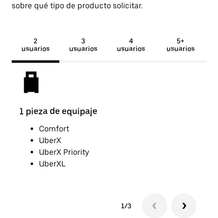
sobre qué tipo de producto solicitar.
2
3
4
5+
usuarios
usuarios
usuarios
usuarios
1 pieza de equipaje
2 pi
Comfort
UberX
UberX Priority
UberXL
1/3