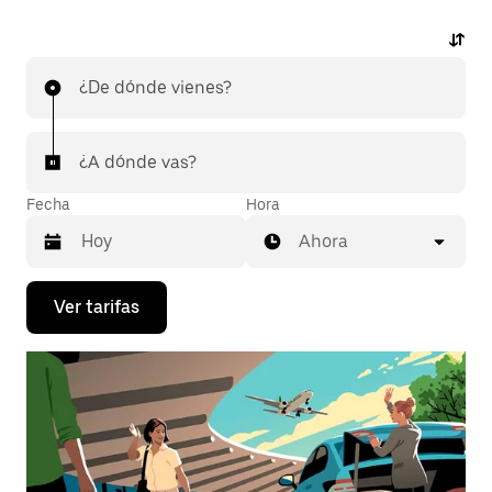
¿De dónde vienes?
¿A dónde vas?
Fecha
Hora
Ahora
Presiona
Ver tarifas
la
flecha
hacia
abajo
para
interactuar
con
el
calendario