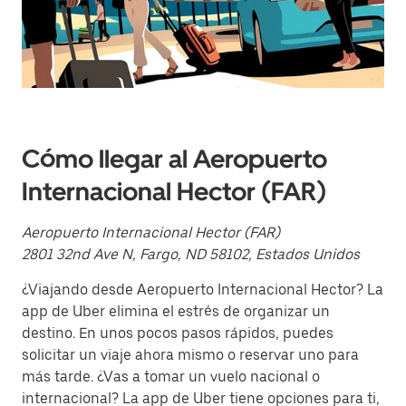
y
selecciona
una
fecha.
Presiona
la
tecla Esc
para
cerrar
el
Cómo llegar al Aeropuerto
calendario.
Internacional Hector (FAR)
Aeropuerto Internacional Hector (FAR)
2801 32nd Ave N, Fargo, ND 58102, Estados Unidos
¿Viajando desde Aeropuerto Internacional Hector? La
app de Uber elimina el estrés de organizar un
destino. En unos pocos pasos rápidos, puedes
solicitar un viaje ahora mismo o reservar uno para
más tarde. ¿Vas a tomar un vuelo nacional o
internacional? La app de Uber tiene opciones para ti,