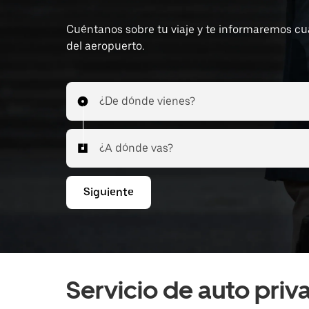
Cuéntanos sobre tu viaje y te informaremos cuál
del aeropuerto.
¿De dónde vienes?
¿A dónde vas?
Siguiente
Servicio de auto pri