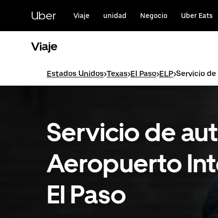
Saltar
al
Uber
Viaje
unidad
Negocio
Uber Eats
contenido
principal
Viaje
Estados Unidos
>
Texas
>
El Paso
>
ELP
>
Servicio de
Servicio de au
Aeropuerto Int
El Paso