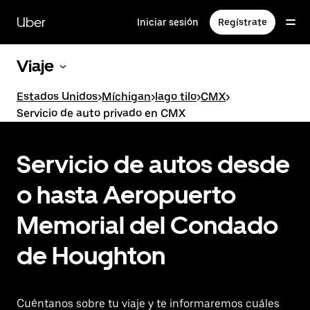
Saltar
al
Uber
Iniciar sesión
Regístrate
contenido
principal
Viaje
Estados Unidos
>
Míchigan
>
lago tilo
>
CMX
>
Servicio de auto privado en CMX
Servicio de autos desde
o hasta Aeropuerto
Memorial del Condado
de Houghton
Cuéntanos sobre tu viaje y te informaremos cuáles