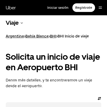
Saltar
al
Uber
Iniciar sesión
Regístrate
contenido
principal
Viaje
Argentina
>
Bahía Blanca
>
BHI
>
BHI Inicio de viaje
Solicita un inicio de viaje
en Aeropuerto BHI
Danos más detalles, y te encontraremos un viaje
desde el aeropuerto.