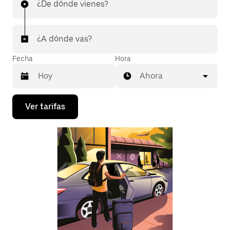
¿De dónde vienes?
¿A dónde vas?
Fecha
Hora
Ahora
Presiona
Ver tarifas
la
flecha
hacia
abajo
para
interactuar
con
el
calendario
y
selecciona
una
fecha.