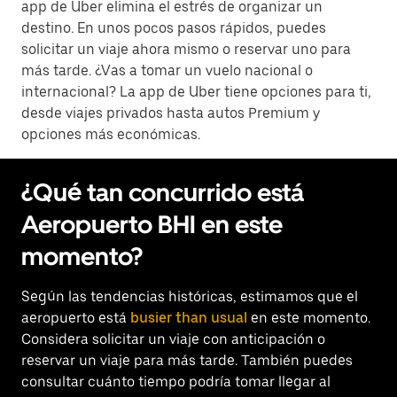
app de Uber elimina el estrés de organizar un
destino. En unos pocos pasos rápidos, puedes
solicitar un viaje ahora mismo o reservar uno para
más tarde. ¿Vas a tomar un vuelo nacional o
internacional? La app de Uber tiene opciones para ti,
desde viajes privados hasta autos Premium y
opciones más económicas.
¿Qué tan concurrido está
Aeropuerto BHI en este
momento?
Según las tendencias históricas, estimamos que el
aeropuerto está
busier than usual
en este momento.
Considera solicitar un viaje con anticipación o
reservar un viaje para más tarde. También puedes
consultar cuánto tiempo podría tomar llegar al