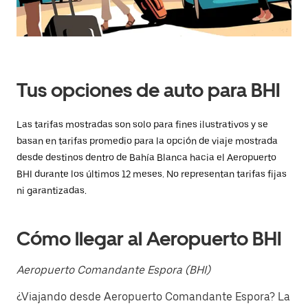
fecha.
Presiona
la
tecla Esc
para
cerrar
el
Tus opciones de auto para BHI
calendario.
Las tarifas mostradas son solo para fines ilustrativos y se
basan en tarifas promedio para la opción de viaje mostrada
desde destinos dentro de Bahía Blanca hacia el Aeropuerto
BHI durante los últimos 12 meses. No representan tarifas fijas
ni garantizadas.
Cómo llegar al Aeropuerto BHI
Aeropuerto Comandante Espora (BHI)
¿Viajando desde Aeropuerto Comandante Espora? La