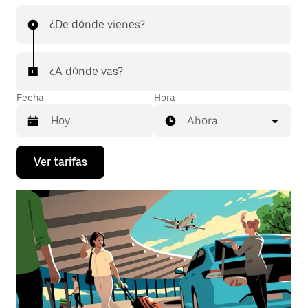
¿De dónde vienes?
¿A dónde vas?
Fecha
Hora
Ahora
Presiona
Ver tarifas
la
flecha
hacia
abajo
para
interactuar
con
el
calendario
y
selecciona
una