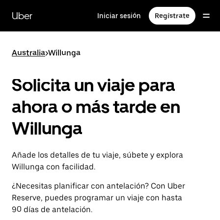
Ir
al
Uber
Iniciar sesión
Regístrate
contenido
principal
Australia
>
Willunga
Solicita un viaje para
ahora o más tarde en
Willunga
Añade los detalles de tu viaje, súbete y explora
Willunga con facilidad.
¿Necesitas planificar con antelación? Con Uber
Reserve, puedes programar un viaje con hasta
90 días de antelación.