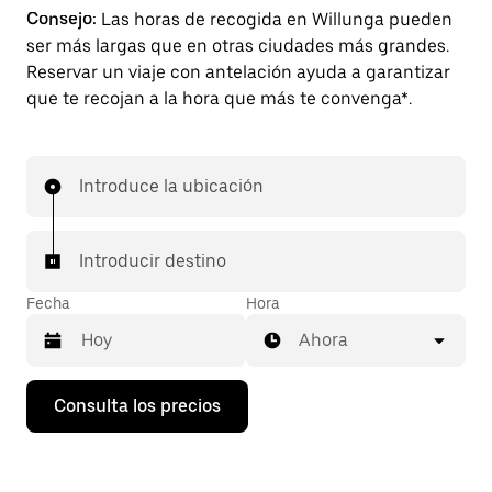
Consejo:
Las horas de recogida en Willunga pueden
ser más largas que en otras ciudades más grandes.
Reservar un viaje con antelación ayuda a garantizar
que te recojan a la hora que más te convenga*.
Introduce la ubicación
Introducir destino
Fecha
Hora
Ahora
Pulsa
Consulta los precios
la
flecha
hacia
abajo