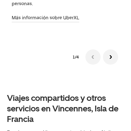
prop
personas.
Obté
Más información sobre UberXL
1/4
Viajes compartidos y otros
servicios en Vincennes, Isla de
Francia