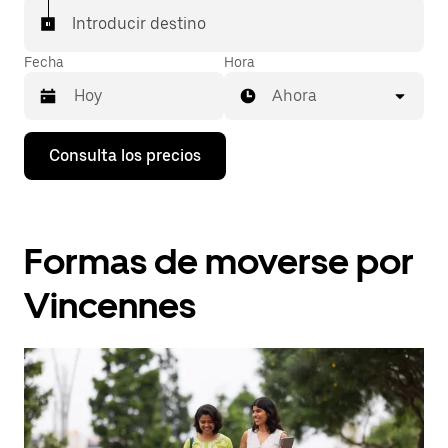
Introducir destino
Fecha
Hora
Ahora
Pulsa
Consulta los precios
la
flecha
hacia
abajo
para
Formas de moverse por
abrir
el
calendario
Vincennes
y
seleccionar
una
fecha.
Pulsa
el
botón
de