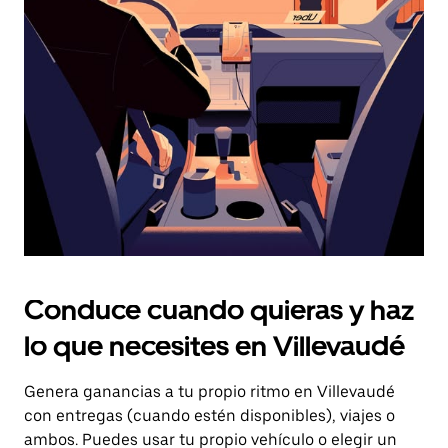
el
botón
de
escape
para
cerrar
el
calendario.
Conduce cuando quieras y haz
lo que necesites en Villevaudé
Genera ganancias a tu propio ritmo en Villevaudé
con entregas (cuando estén disponibles), viajes o
ambos. Puedes usar tu propio vehículo o elegir un