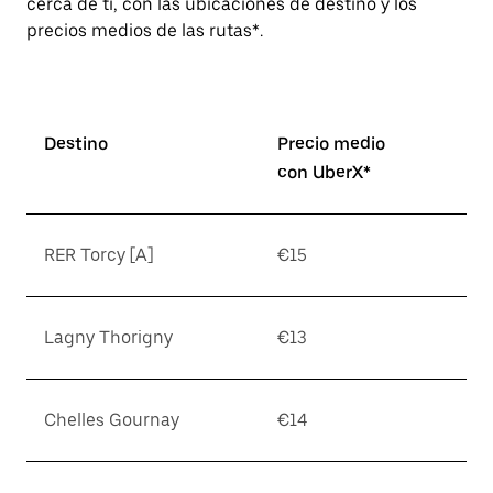
cerca de ti, con las ubicaciones de destino y los
precios medios de las rutas*.
Destino
Precio medio
con UberX*
RER Torcy [A]
€15
Lagny Thorigny
€13
Chelles Gournay
€14