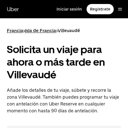
Ir
al
Uber
Iniciar sesión
Regístrate
contenido
principal
Francia
>
Isla de Francia
>
Villevaudé
Solicita un viaje para
ahora o más tarde en
Villevaudé
Añade los detalles de tu viaje, súbete y recorre la
zona Villevaudé. También puedes programar tu viaje
con antelación con Uber Reserve en cualquier
momento con hasta 90 días de antelación.