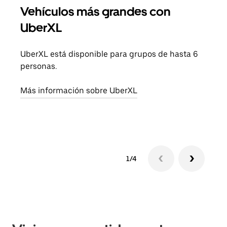
Vehículos más grandes con
Via
UberXL
Cuan
viaj
UberXL está disponible para grupos de hasta 6
prop
personas.
Obté
Más información sobre UberXL
1/4