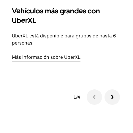
Vehículos más grandes con
Via
UberXL
Cuan
viaj
UberXL está disponible para grupos de hasta 6
prop
personas.
Obté
Más información sobre UberXL
1/4