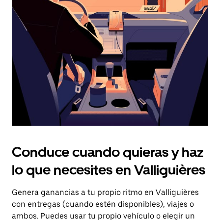
el
botón
de
escape
para
cerrar
el
calendario.
Conduce cuando quieras y haz
lo que necesites en Valliguières
Genera ganancias a tu propio ritmo en Valliguières
con entregas (cuando estén disponibles), viajes o
ambos. Puedes usar tu propio vehículo o elegir un