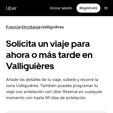
Ir
al
Uber
Iniciar sesión
Regístrate
contenido
principal
Francia
>
Occitania
>
Valliguières
Solicita un viaje para
ahora o más tarde en
Valliguières
Añade los detalles de tu viaje, súbete y recorre la
zona Valliguières. También puedes programar tu
viaje con antelación con Uber Reserve en cualquier
momento con hasta 90 días de antelación.