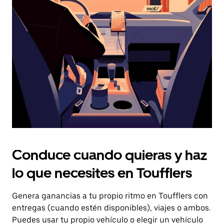
el
botón
de
escape
para
cerrar
el
calendario.
Conduce cuando quieras y haz
lo que necesites en Toufflers
Genera ganancias a tu propio ritmo en Toufflers con
entregas (cuando estén disponibles), viajes o ambos.
Puedes usar tu propio vehículo o elegir un vehículo