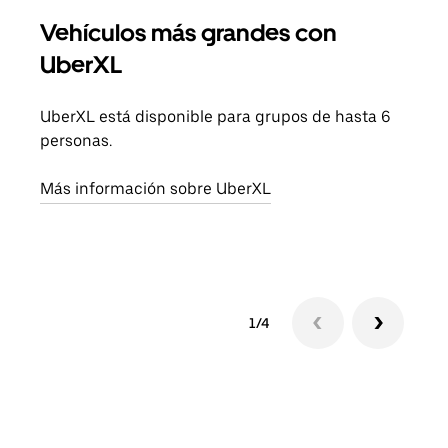
Vehículos más grandes con
Via
UberXL
Cuan
viaj
UberXL está disponible para grupos de hasta 6
prop
personas.
Obté
Más información sobre UberXL
1/4