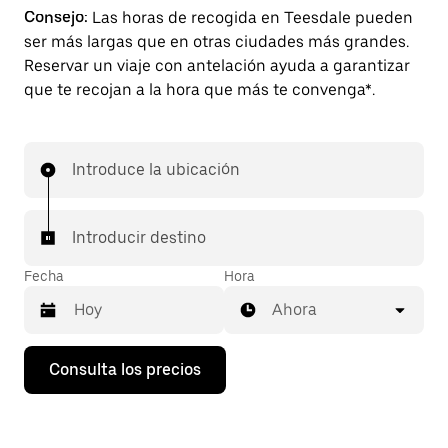
Consejo:
Las horas de recogida en Teesdale pueden
ser más largas que en otras ciudades más grandes.
Reservar un viaje con antelación ayuda a garantizar
que te recojan a la hora que más te convenga*.
Introduce la ubicación
Introducir destino
Fecha
Hora
Ahora
Pulsa
Consulta los precios
la
flecha
hacia
abajo