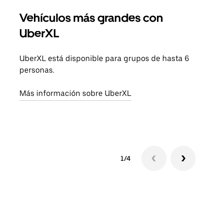
Vehículos más grandes con
Via
UberXL
Cuan
viaj
UberXL está disponible para grupos de hasta 6
prop
personas.
Obté
Más información sobre UberXL
1/4