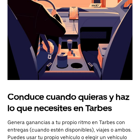
el
botón
de
escape
para
cerrar
el
calendario.
Conduce cuando quieras y haz
lo que necesites en Tarbes
Genera ganancias a tu propio ritmo en Tarbes con
entregas (cuando estén disponibles), viajes o ambos.
Puedes usar tu propio vehículo o elegir un vehículo