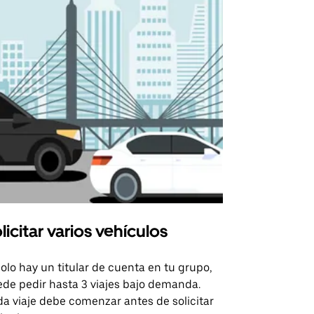
licitar varios vehículos
Uber Shu
solo hay un titular de cuenta en tu grupo,
Nuestra opci
de pedir hasta 3 viajes bajo demanda.
para rutas s
a viaje debe comenzar antes de solicitar
recintos de 