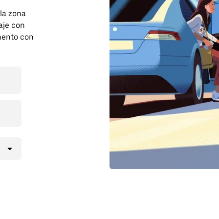
 la zona
aje con
mento con