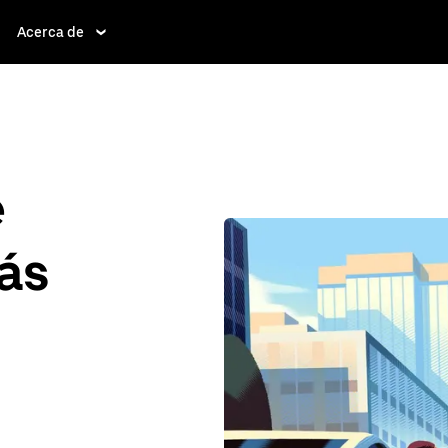
Acerca de
e
ás