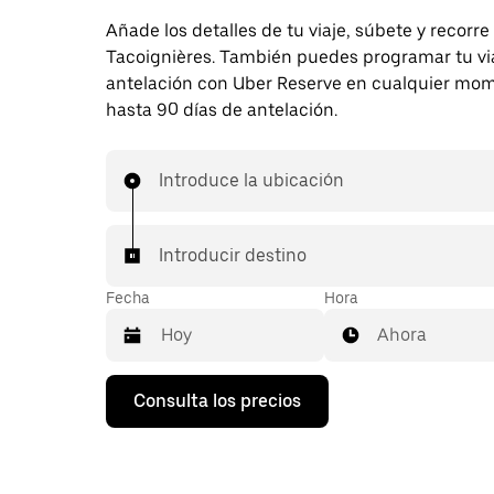
Añade los detalles de tu viaje, súbete y recorre
Tacoignières. También puedes programar tu vi
antelación con Uber Reserve en cualquier mo
hasta 90 días de antelación.
Introduce la ubicación
Introducir destino
Fecha
Hora
Ahora
Pulsa
Consulta los precios
la
flecha
hacia
abajo
para