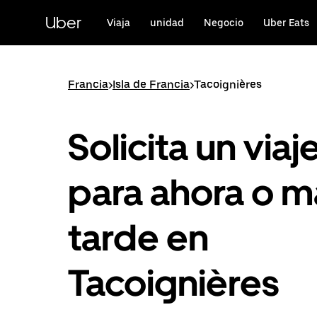
Ir
al
Uber
Viaja
unidad
Negocio
Uber Eats
contenido
principal
Francia
>
Isla de Francia
>
Tacoignières
Solicita un viaj
para ahora o m
tarde en
Tacoignières