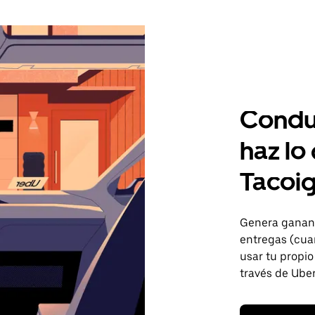
Condu
haz lo
Tacoig
Genera gananc
entregas (cua
usar tu propio
través de Uber