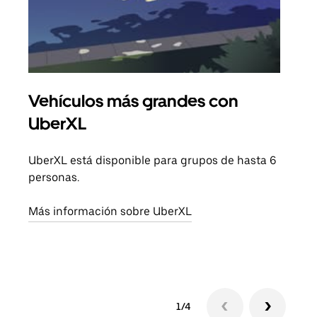
Vehículos más grandes con
Via
UberXL
Cuan
viaj
UberXL está disponible para grupos de hasta 6
prop
personas.
Obté
Más información sobre UberXL
1/4