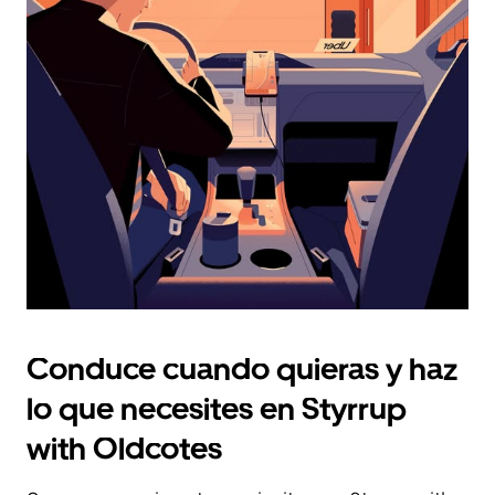
fecha.
Pulsa
el
botón
de
escape
para
cerrar
el
calendario.
Conduce cuando quieras y haz
lo que necesites en Styrrup
with Oldcotes