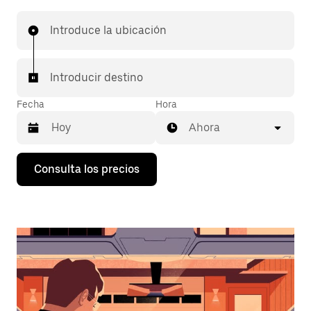
Introduce la ubicación
Introducir destino
Fecha
Hora
Ahora
Pulsa
Consulta los precios
la
flecha
hacia
abajo
para
abrir
el
calendario
y
seleccionar
una