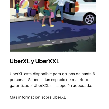
UberXL y UberXXL
Via
UberXL está disponible para grupos de hasta 6
Cuan
personas. Si necesitas espacio de maletero
viaj
garantizado, UberXXL es la opción adecuada.
prop
Más información sobre UberXL
Obté