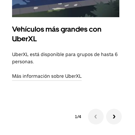
Vehículos más grandes con
Via
UberXL
Cuan
viaj
UberXL está disponible para grupos de hasta 6
prop
personas.
Obté
Más información sobre UberXL
1/4