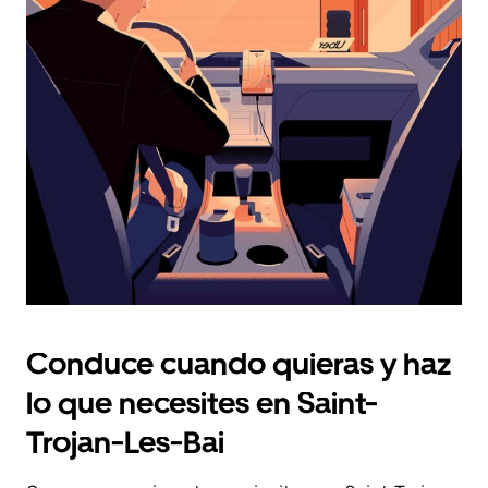
fecha.
Pulsa
el
botón
de
escape
para
cerrar
el
calendario.
Conduce cuando quieras y haz
lo que necesites en Saint-
Trojan-Les-Bai