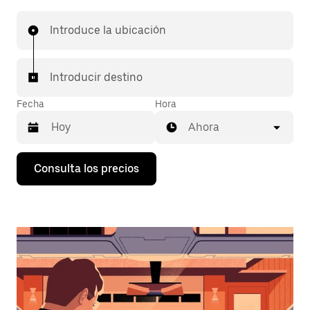
Introduce la ubicación
Introducir destino
Fecha
Hora
Ahora
Pulsa
Consulta los precios
la
flecha
hacia
abajo
para
abrir
el
calendario
y
seleccionar
una