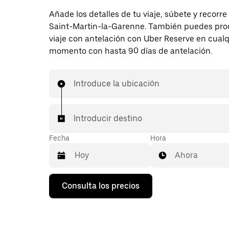
Añade los detalles de tu viaje, súbete y recorre
Saint-Martin-la-Garenne. También puedes pro
viaje con antelación con Uber Reserve en cualq
momento con hasta 90 días de antelación.
Introduce la ubicación
Introducir destino
Fecha
Hora
Ahora
Pulsa
Consulta los precios
la
flecha
hacia
abajo
para