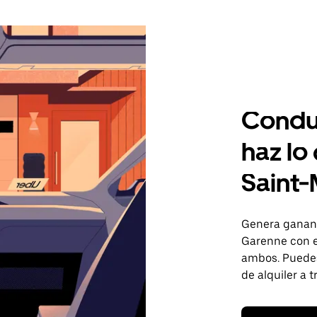
Condu
haz lo
Saint-
Genera gananc
Garenne con e
ambos. Puedes 
de alquiler a 