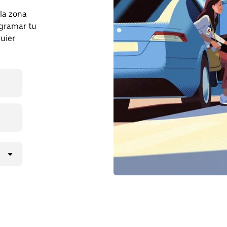
 la zona
gramar tu
uier