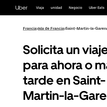
Ir
al
Uber
Viaja
unidad
Negocio
Uber Eats
contenido
principal
Francia
>
Isla de Francia
>
Saint-Martin-la-Garen
Solicita un viaj
para ahora o m
tarde en Saint-
Martin-la-Gar