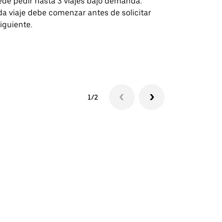
de pedir hasta 3 viajes bajo demanda.
para rutas s
a viaje debe comenzar antes de solicitar
recintos de 
siguiente.
Consulta la d
lanzadera
1/2