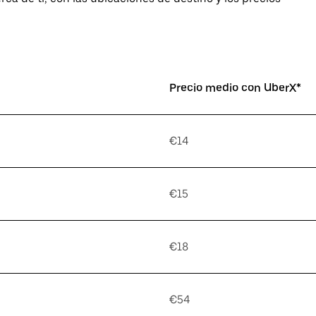
Precio medio con UberX*
€14
€15
€18
€54