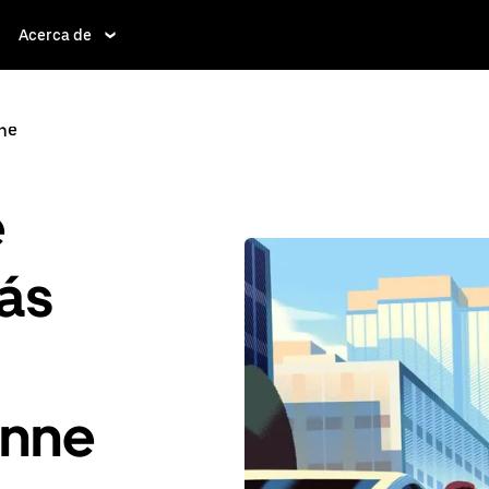
Acerca de
ne
e
ás
enne