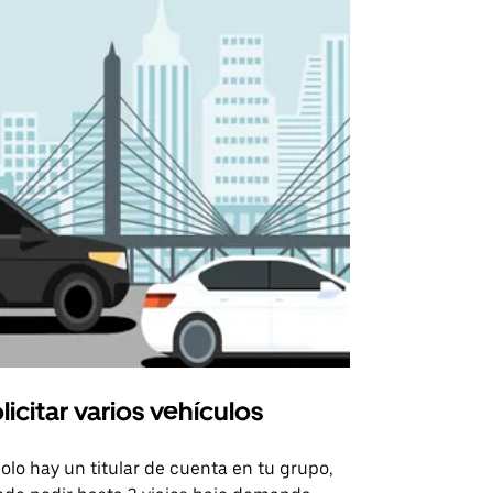
licitar varios vehículos
Uber Shu
solo hay un titular de cuenta en tu grupo,
Nuestra opci