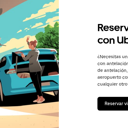
Reserv
con U
¿Necesitas un
con antelación
de antelación,
aeropuerto com
cualquier otro 
Reservar vi