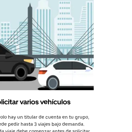
licitar varios vehículos
Uber Shu
solo hay un titular de cuenta en tu grupo,
Nuestra opci
de pedir hasta 3 viajes bajo demanda.
para rutas s
a viaje debe comenzar antes de solicitar
recintos de 