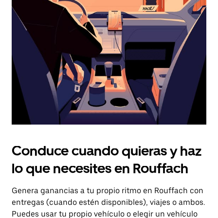
el
botón
de
escape
para
cerrar
el
calendario.
Conduce cuando quieras y haz
lo que necesites en Rouffach
Genera ganancias a tu propio ritmo en Rouffach con
entregas (cuando estén disponibles), viajes o ambos.
Puedes usar tu propio vehículo o elegir un vehículo