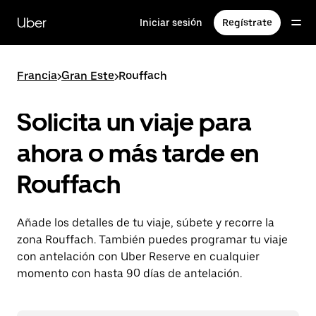
Ir
al
Uber
Iniciar sesión
Regístrate
contenido
principal
Francia
>
Gran Este
>
Rouffach
Solicita un viaje para
ahora o más tarde en
Rouffach
Añade los detalles de tu viaje, súbete y recorre la
zona Rouffach. También puedes programar tu viaje
con antelación con Uber Reserve en cualquier
momento con hasta 90 días de antelación.