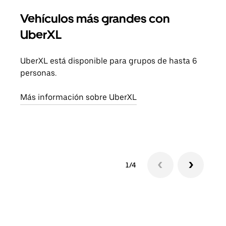
Vehículos más grandes con
Via
UberXL
Cuan
viaj
UberXL está disponible para grupos de hasta 6
prop
personas.
Obté
Más información sobre UberXL
1/4