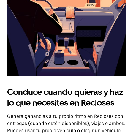
el
botón
de
escape
para
cerrar
el
calendario.
Conduce cuando quieras y haz
lo que necesites en Recloses
Genera ganancias a tu propio ritmo en Recloses con
entregas (cuando estén disponibles), viajes o ambos.
Puedes usar tu propio vehículo o elegir un vehículo