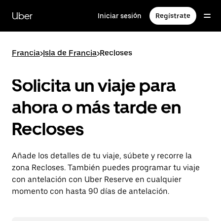
Ir
al
Uber
Iniciar sesión
Regístrate
contenido
principal
Francia
>
Isla de Francia
>
Recloses
Solicita un viaje para
ahora o más tarde en
Recloses
Añade los detalles de tu viaje, súbete y recorre la
zona Recloses. También puedes programar tu viaje
con antelación con Uber Reserve en cualquier
momento con hasta 90 días de antelación.