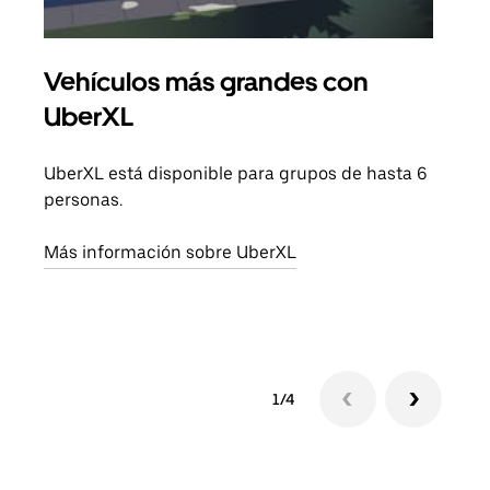
Vehículos más grandes con
Via
UberXL
Cuan
viaj
UberXL está disponible para grupos de hasta 6
prop
personas.
Obté
Más información sobre UberXL
1/4