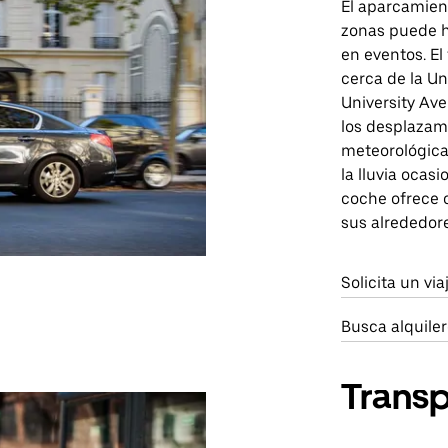
El aparcamien
zonas puede 
en eventos. E
cerca de la Un
University Ave
los desplazam
meteorológica
la lluvia ocas
coche ofrece 
sus alrededore
Solicita un vi
Busca alquile
Transp