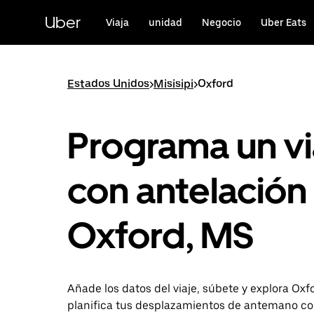
Ir
al
Uber
Viaja
unidad
Negocio
Uber Eats
contenido
principal
Estados Unidos
>
Misisipi
>
Oxford
Programa un vi
con antelación
Oxford, MS
Añade los datos del viaje, súbete y explora Oxf
planifica tus desplazamientos de antemano c