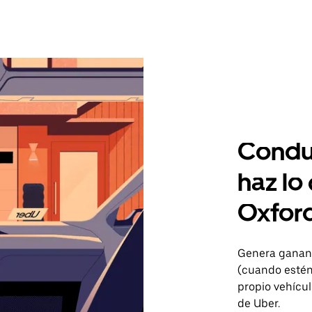
Condu
haz lo
Oxfor
Genera gananc
(cuando estén 
propio vehícul
de Uber.