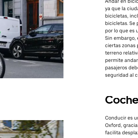
Andar en bicic
ya que la ciud
bicicletas, in
bicicletas. S
por lo que es 
Sin embargo, e
ciertas zonas
terreno relat
permite andar
pasajeros deb
seguridad al c
Coch
Conducir es u
Oxford, graci
facilita despl