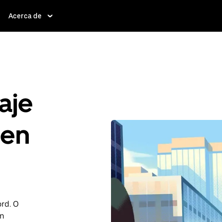
Acerca de
aje
 en
ord. O
on