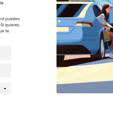
 de
ord pueden
Si quieres,
ue te