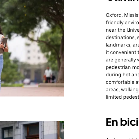
Oxford, Missi
friendly envir
near the Unive
destinations, 
landmarks, are
it convenient 
are generally 
pedestrian mo
during hot an
comfortable at
areas, walking
limited pedest
En bic