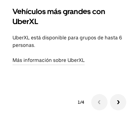
Vehículos más grandes con
Via
UberXL
Cuan
viaj
UberXL está disponible para grupos de hasta 6
prop
personas.
Obté
Más información sobre UberXL
1/4