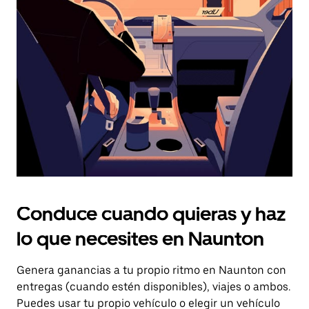
el
botón
de
escape
para
cerrar
el
calendario.
Conduce cuando quieras y haz
lo que necesites en Naunton
Genera ganancias a tu propio ritmo en Naunton con
entregas (cuando estén disponibles), viajes o ambos.
Puedes usar tu propio vehículo o elegir un vehículo