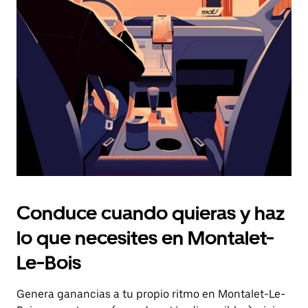
el
botón
de
escape
para
cerrar
el
calendario.
Conduce cuando quieras y haz
lo que necesites en Montalet-
Le-Bois
Genera ganancias a tu propio ritmo en Montalet-Le-