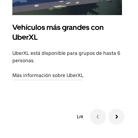
Vehículos más grandes con
Via
UberXL
Cuan
viaj
UberXL está disponible para grupos de hasta 6
prop
personas.
Obté
Más información sobre UberXL
1/4