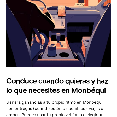
el
botón
de
escape
para
cerrar
el
calendario.
Conduce cuando quieras y haz
lo que necesites en Monbéqui
Genera ganancias a tu propio ritmo en Monbéqui
con entregas (cuando estén disponibles), viajes o
ambos. Puedes usar tu propio vehículo o elegir un