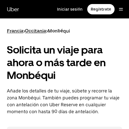
Ir
al
Uber
Iniciar sesión
Regístrate
contenido
principal
Francia
>
Occitania
>
Monbéqui
Solicita un viaje para
ahora o más tarde en
Monbéqui
Añade los detalles de tu viaje, súbete y recorre la
zona Monbéqui. También puedes programar tu viaje
con antelación con Uber Reserve en cualquier
momento con hasta 90 días de antelación.