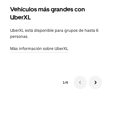
Vehículos más grandes con
Via
UberXL
Cuan
viaj
UberXL está disponible para grupos de hasta 6
prop
personas.
Obté
Más información sobre UberXL
1/4