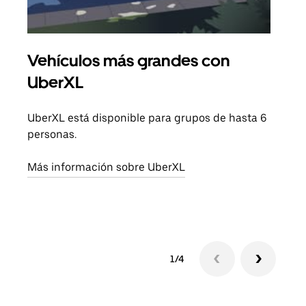
Vehículos más grandes con
Via
UberXL
Cuan
viaj
UberXL está disponible para grupos de hasta 6
prop
personas.
Obté
Más información sobre UberXL
1/4