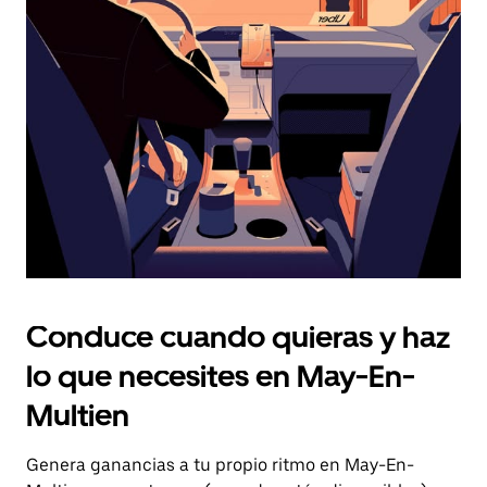
el
botón
de
escape
para
cerrar
el
calendario.
Conduce cuando quieras y haz
lo que necesites en May-En-
Multien
Genera ganancias a tu propio ritmo en May-En-