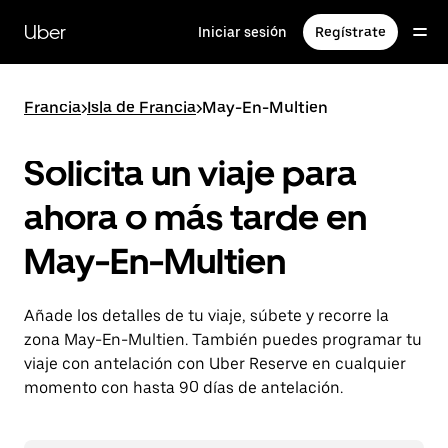
Ir
al
Uber
Iniciar sesión
Regístrate
contenido
principal
Francia
>
Isla de Francia
>
May-En-Multien
Solicita un viaje para
ahora o más tarde en
May-En-Multien
Añade los detalles de tu viaje, súbete y recorre la
zona May-En-Multien. También puedes programar tu
viaje con antelación con Uber Reserve en cualquier
momento con hasta 90 días de antelación.