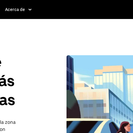
Acerca de
e
ás
nas
 la zona
con