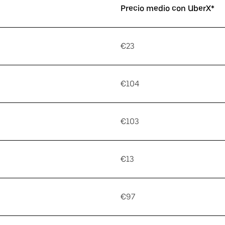
Precio medio con UberX*
€23
€104
€103
€13
€97