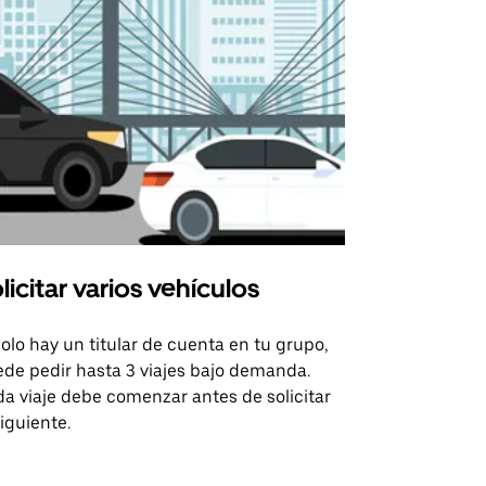
licitar varios vehículos
Uber Shu
solo hay un titular de cuenta en tu grupo,
Nuestra opci
de pedir hasta 3 viajes bajo demanda.
para rutas s
a viaje debe comenzar antes de solicitar
recintos de 
siguiente.
Consulta la d
lanzadera