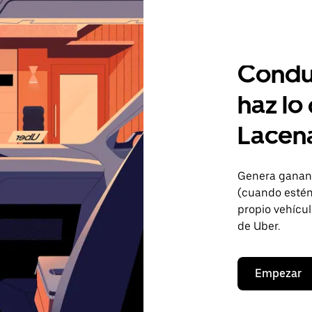
Condu
haz lo
Lacen
Genera gananc
(cuando estén 
propio vehícul
de Uber.
Empezar