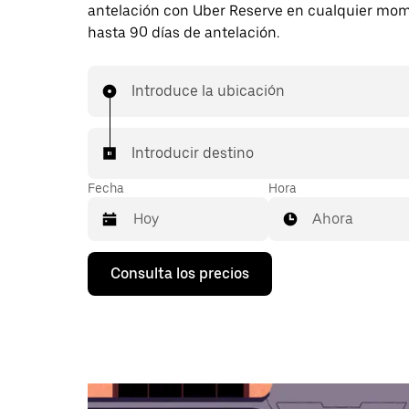
antelación con Uber Reserve en cualquier mo
hasta 90 días de antelación.
Introduce la ubicación
Introducir destino
Fecha
Hora
Ahora
Pulsa
Consulta los precios
la
flecha
hacia
abajo
para
abrir
el
calendario