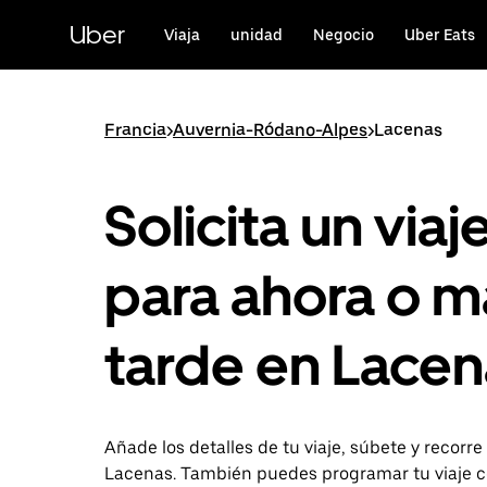
Ir
al
Uber
Viaja
unidad
Negocio
Uber Eats
contenido
principal
Francia
>
Auvernia-Ródano-Alpes
>
Lacenas
Solicita un viaj
para ahora o m
tarde en Lace
Añade los detalles de tu viaje, súbete y recorre
Lacenas. También puedes programar tu viaje 