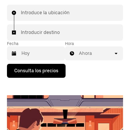
Introduce la ubicación
Introducir destino
Fecha
Hora
Ahora
Pulsa
Consulta los precios
la
flecha
hacia
abajo
para
abrir
el
calendario
y
seleccionar
una