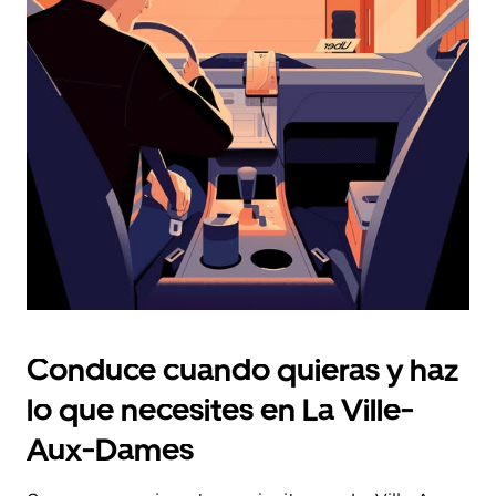
fecha.
Pulsa
el
botón
de
escape
para
cerrar
el
calendario.
Conduce cuando quieras y haz
lo que necesites en La Ville-
Aux-Dames