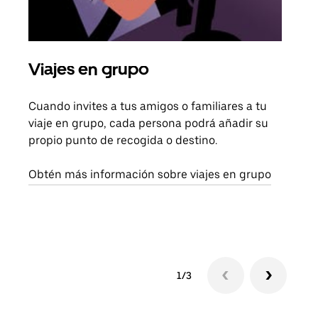
Viajes en grupo
Sol
Cuando invites a tus amigos o familiares a tu
Si s
viaje en grupo, cada persona podrá añadir su
pued
propio punto de recogida o destino.
viaj
sigu
Obtén más información sobre viajes en grupo
1/3