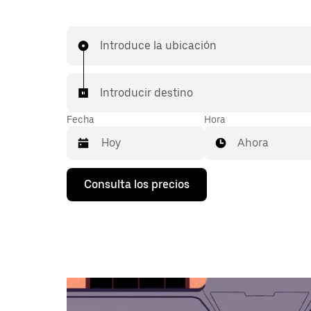
Introduce la ubicación
Introducir destino
Fecha
Hora
Ahora
Pulsa
Consulta los precios
la
flecha
hacia
abajo
para
abrir
el
calendario
y
seleccionar