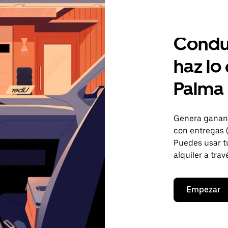
Condu
haz lo
Palma 
Genera gananc
con entregas 
Puedes usar tu
alquiler a trav
Empezar