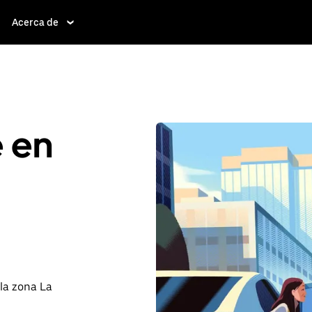
Acerca de
e en
 la zona La