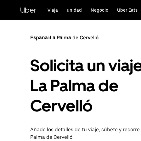
Ir
al
Uber
Viaja
unidad
Negocio
Uber Eats
contenido
principal
España
>
La Palma de Cervelló
Solicita un viaj
La Palma de
Cervelló
Añade los detalles de tu viaje, súbete y recorre
Palma de Cervelló.