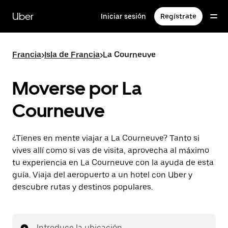
Ir
al
Uber
Iniciar sesión
Regístrate
contenido
principal
Francia
>
Isla de Francia
>
La Courneuve
Moverse por La
Courneuve
¿Tienes en mente viajar a La Courneuve? Tanto si
vives allí como si vas de visita, aprovecha al máximo
tu experiencia en La Courneuve con la ayuda de esta
guía. Viaja del aeropuerto a un hotel con Uber y
descubre rutas y destinos populares.
Introduce la ubicación