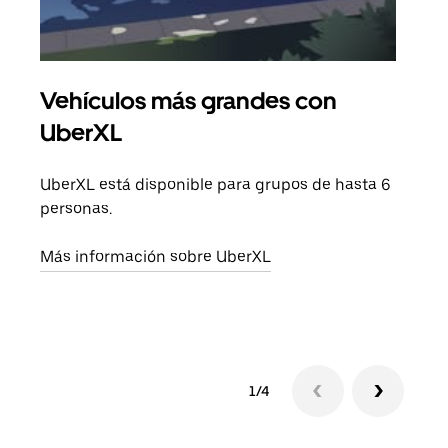
Vehículos más grandes con
Via
UberXL
Cuan
viaj
UberXL está disponible para grupos de hasta 6
prop
personas.
Obté
Más información sobre UberXL
1/4