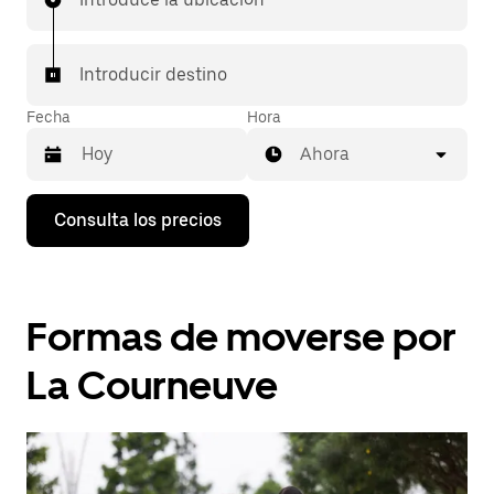
Introducir destino
Fecha
Hora
Ahora
Pulsa
Consulta los precios
la
flecha
hacia
abajo
para
Formas de moverse por
abrir
el
calendario
La Courneuve
y
seleccionar
una
fecha.
Pulsa
el