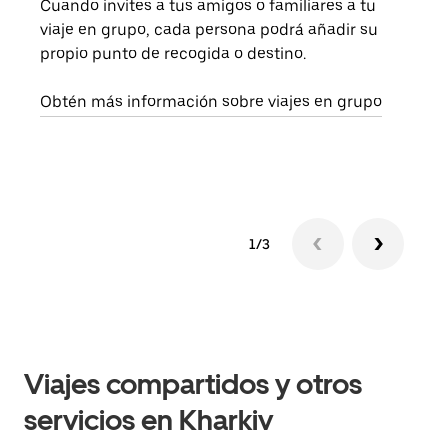
Cuando invites a tus amigos o familiares a tu
Si s
viaje en grupo, cada persona podrá añadir su
pued
propio punto de recogida o destino.
viaj
sigu
Obtén más información sobre viajes en grupo
1/3
Viajes compartidos y otros
servicios en Kharkiv