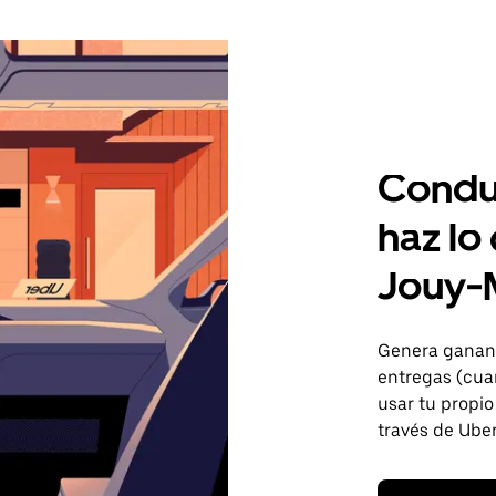
Condu
haz lo
Jouy-
Genera gananc
entregas (cua
usar tu propio
través de Uber