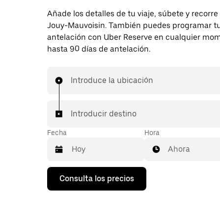
Añade los detalles de tu viaje, súbete y recorre
Jouy-Mauvoisin. También puedes programar tu
antelación con Uber Reserve en cualquier mo
hasta 90 días de antelación.
Introduce la ubicación
Introducir destino
Fecha
Hora
Ahora
Pulsa
Consulta los precios
la
flecha
hacia
abajo
para