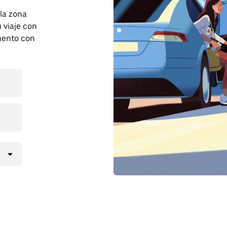
 la zona
 viaje con
mento con