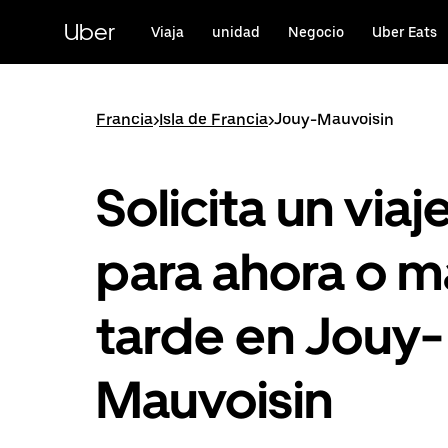
Ir
al
Uber
Viaja
unidad
Negocio
Uber Eats
contenido
principal
Francia
>
Isla de Francia
>
Jouy-Mauvoisin
Solicita un viaj
para ahora o m
tarde en Jouy-
Mauvoisin