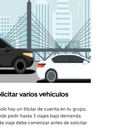
licitar varios vehículos
Uber Shu
solo hay un titular de cuenta en tu grupo,
Nuestra opci
de pedir hasta 3 viajes bajo demanda.
para rutas s
a viaje debe comenzar antes de solicitar
recintos de 