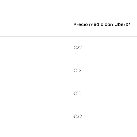
Precio medio con UberX*
€22
€13
€11
€32