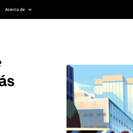
Acerca de
e
ás