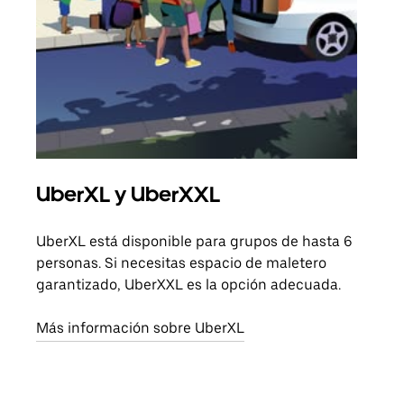
UberXL y UberXXL
Via
UberXL está disponible para grupos de hasta 6
Cuan
personas. Si necesitas espacio de maletero
viaj
garantizado, UberXXL es la opción adecuada.
prop
Más información sobre UberXL
Obté