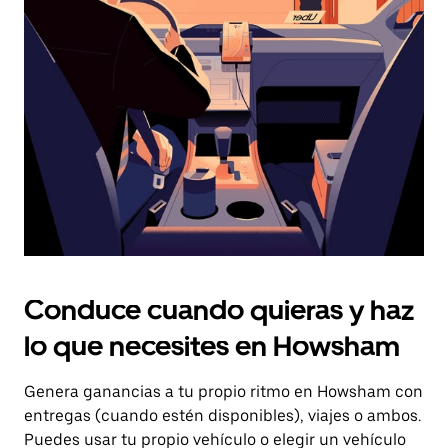
el
botón
de
escape
para
cerrar
el
calendario.
Conduce cuando quieras y haz
lo que necesites en Howsham
Genera ganancias a tu propio ritmo en Howsham con
entregas (cuando estén disponibles), viajes o ambos.
Puedes usar tu propio vehículo o elegir un vehículo