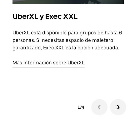
UberXL y Exec XXL
Via
UberXL está disponible para grupos de hasta 6
Cuan
personas. Si necesitas espacio de maletero
viaj
garantizado, Exec XXL es la opción adecuada.
prop
Más información sobre UberXL
Obté
1/4