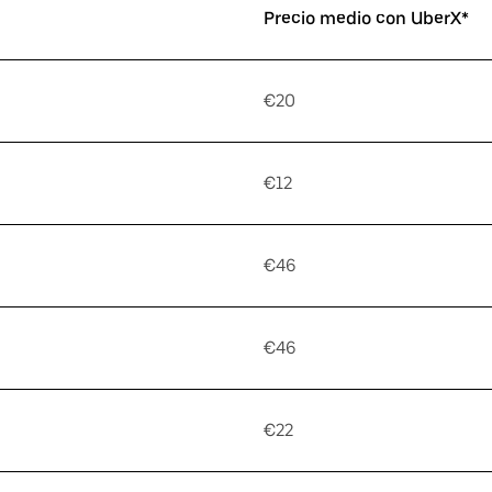
Precio medio con UberX*
€20
€12
€46
€46
€22