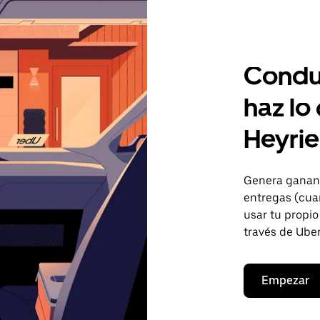
Condu
haz lo
Heyri
Genera gananc
entregas (cua
usar tu propio
través de Uber
Empezar