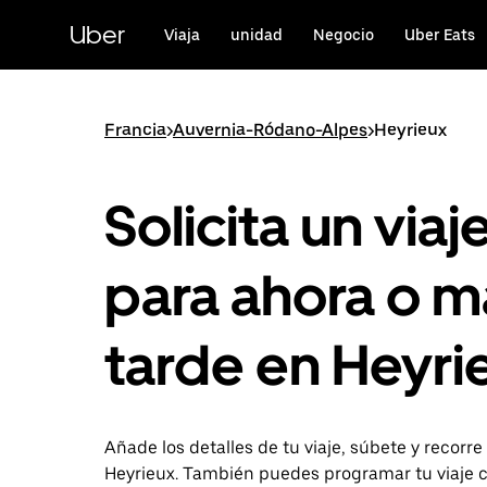
Ir
al
Uber
Viaja
unidad
Negocio
Uber Eats
contenido
principal
Francia
>
Auvernia-Ródano-Alpes
>
Heyrieux
Solicita un viaj
para ahora o m
tarde en Heyri
Añade los detalles de tu viaje, súbete y recorre
Heyrieux. También puedes programar tu viaje 