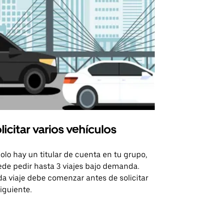
licitar varios vehículos
Uber Shu
solo hay un titular de cuenta en tu grupo,
Nuestra opci
de pedir hasta 3 viajes bajo demanda.
para rutas s
a viaje debe comenzar antes de solicitar
recintos de 
siguiente.
Consulta la d
lanzadera