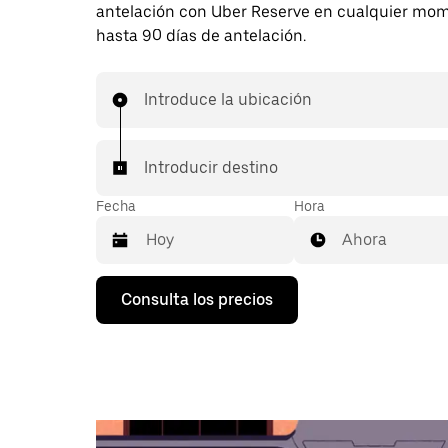
antelación con Uber Reserve en cualquier mo
hasta 90 días de antelación.
Introduce la ubicación
Introducir destino
Fecha
Hora
Ahora
Pulsa
Consulta los precios
la
flecha
hacia
abajo
para
abrir
el
calendario