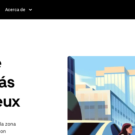
Acerca de
e
ás
eux
 la zona
con