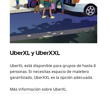
UberXL y UberXXL
Via
UberXL está disponible para grupos de hasta 6
Cuan
personas. Si necesitas espacio de maletero
viaj
garantizado, UberXXL es la opción adecuada.
prop
Más información sobre UberXL
Obté