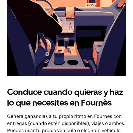
el
botón
de
escape
para
cerrar
el
calendario.
Conduce cuando quieras y haz
lo que necesites en Fournès
Genera ganancias a tu propio ritmo en Fournès con
entregas (cuando estén disponibles), viajes o ambos.
Puedes usar tu propio vehículo o elegir un vehículo