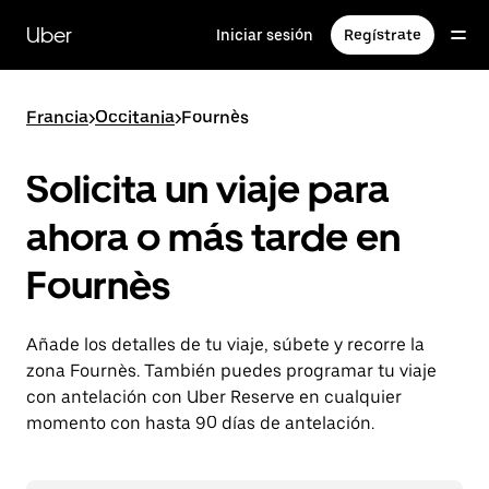
Ir
al
Uber
Iniciar sesión
Regístrate
contenido
principal
Francia
>
Occitania
>
Fournès
Solicita un viaje para
ahora o más tarde en
Fournès
Añade los detalles de tu viaje, súbete y recorre la
zona Fournès. También puedes programar tu viaje
con antelación con Uber Reserve en cualquier
momento con hasta 90 días de antelación.