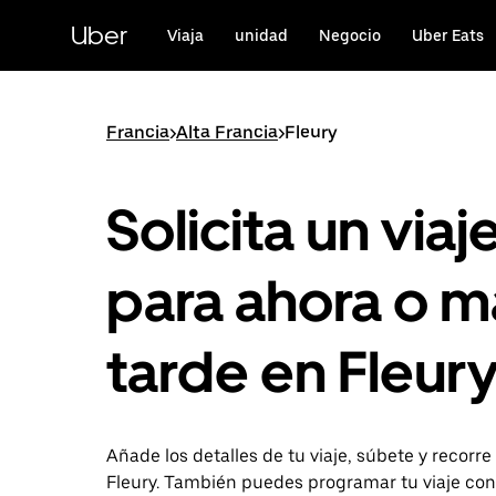
Ir
al
Uber
Viaja
unidad
Negocio
Uber Eats
contenido
principal
Francia
>
Alta Francia
>
Fleury
Solicita un viaj
para ahora o m
tarde en Fleur
Añade los detalles de tu viaje, súbete y recorre
Fleury. También puedes programar tu viaje con