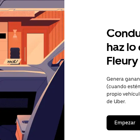
Condu
haz lo
Fleury
Genera gananc
(cuando estén 
propio vehícul
de Uber.
Empezar