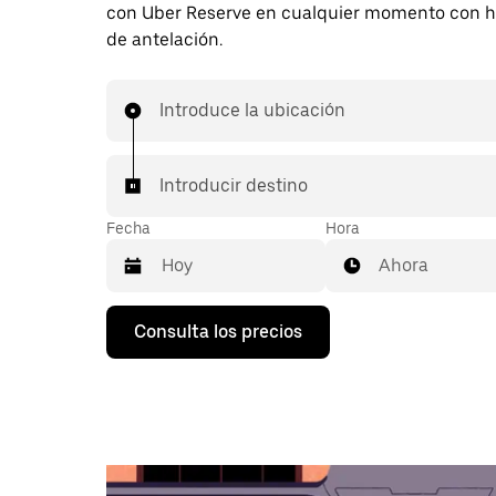
con Uber Reserve en cualquier momento con h
de antelación.
Introduce la ubicación
Introducir destino
Fecha
Hora
Ahora
Pulsa
Consulta los precios
la
flecha
hacia
abajo
para
abrir
el
calendario