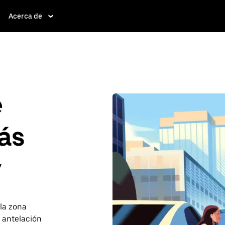
Acerca de
e
ás
y
 la zona
 antelación