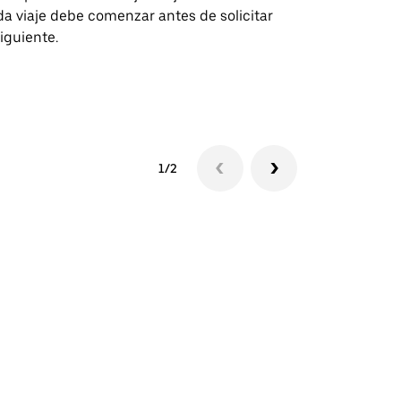
a viaje debe comenzar antes de solicitar
recintos de 
siguiente.
Consulta la d
lanzadera
1/2