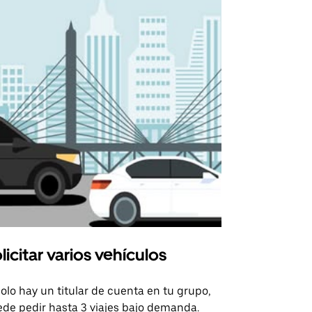
licitar varios vehículos
Uber Shu
solo hay un titular de cuenta en tu grupo,
Nuestra opci
de pedir hasta 3 viajes bajo demanda.
para rutas s