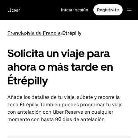
Ir
al
Uber
Iniciar sesión
Regístrate
contenido
principal
Francia
>
Isla de Francia
>
Étrépilly
Solicita un viaje para
ahora o más tarde en
Étrépilly
Añade los detalles de tu viaje, súbete y recorre la
zona Étrépilly. También puedes programar tu viaje
con antelación con Uber Reserve en cualquier
momento con hasta 90 días de antelación.