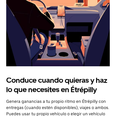
el
botón
de
escape
para
cerrar
el
calendario.
Conduce cuando quieras y haz
lo que necesites en Étrépilly
Genera ganancias a tu propio ritmo en Étrépilly con
entregas (cuando estén disponibles), viajes o ambos.
Puedes usar tu propio vehículo o elegir un vehículo