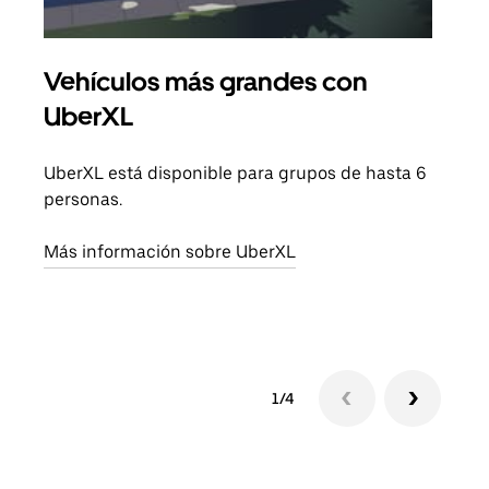
Vehículos más grandes con
Via
UberXL
Cuan
viaj
UberXL está disponible para grupos de hasta 6
prop
personas.
Obté
Más información sobre UberXL
1/4