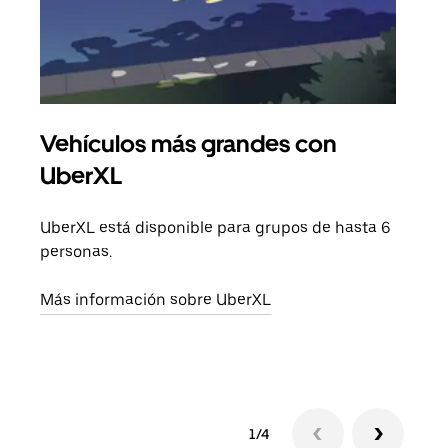
Vehículos más grandes con
Via
UberXL
Cuan
viaj
UberXL está disponible para grupos de hasta 6
prop
personas.
Obté
Más información sobre UberXL
1/4