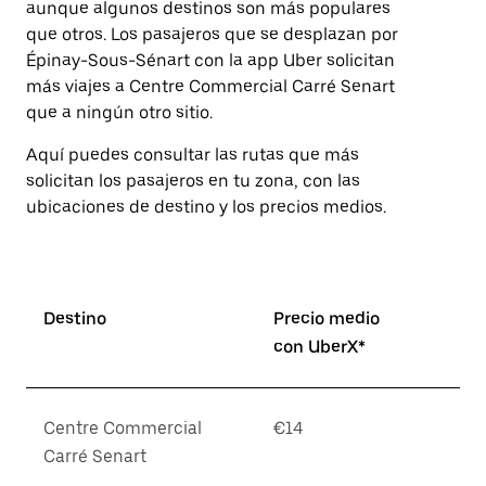
aunque algunos destinos son más populares
botón
de
que otros. Los pasajeros que se desplazan por
escape
Épinay-Sous-Sénart con la app Uber solicitan
para
más viajes a Centre Commercial Carré Senart
cerrar
el
que a ningún otro sitio.
calendario.
Aquí puedes consultar las rutas que más
solicitan los pasajeros en tu zona, con las
ubicaciones de destino y los precios medios.
Destino
Precio medio
con UberX*
Centre Commercial
€14
Carré Senart