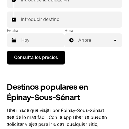
Introducir destino
Fecha
Hora
Ahora
Pulsa
Consulta los precios
la
flecha
hacia
abajo
para
Destinos populares en
abrir
el
Épinay-Sous-Sénart
calendario
y
seleccionar
Uber hace que viajar por Épinay-Sous-Sénart
una
fecha.
sea de lo más fácil. Con la app Uber se pueden
Pulsa
solicitar viajes para ir a casi cualquier sitio,
el