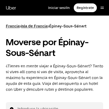
Ir
al
Uber
Iniciar sesión
Regístrate
contenido
principal
Francia
>
Isla de Francia
>
Épinay-Sous-Sénart
Moverse por Épinay-
Sous-Sénart
¿Tienes en mente viajar a Épinay-Sous-Sénart? Tanto
si vives allí como si vas de visita, aprovecha al
máximo tu experiencia en Épinay-Sous-Sénart con la
ayuda de esta guía. Viaja del aeropuerto a un hotel
con Uber y descubre rutas y destinos populares.
Introduce la ubicación