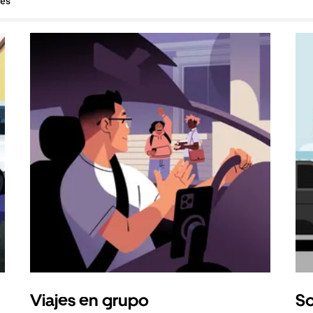
hes
Viajes en grupo
So