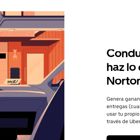
Condu
haz lo
Norto
Genera gananc
entregas (cua
usar tu propio
través de Uber