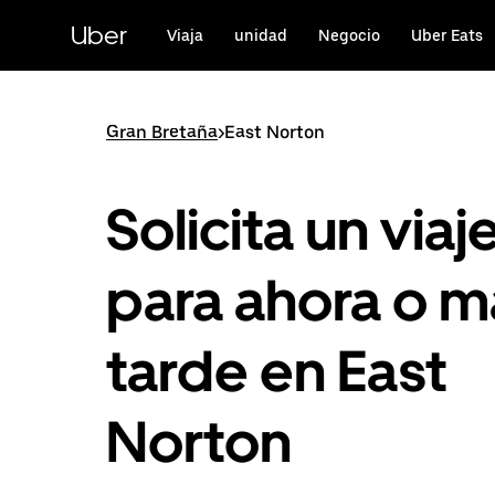
Ir
al
Uber
Viaja
unidad
Negocio
Uber Eats
contenido
principal
Gran Bretaña
>
East Norton
Solicita un viaj
para ahora o m
tarde en East
Norton