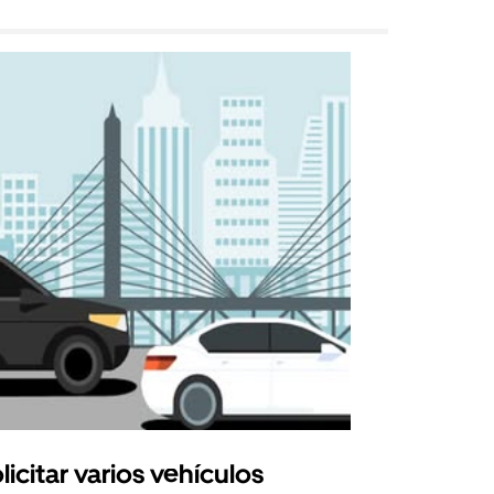
licitar varios vehículos
Uber Shu