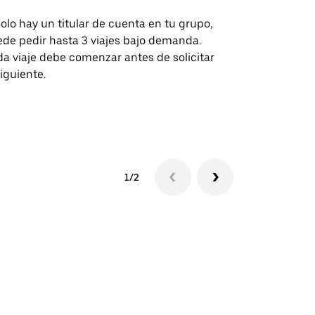
solo hay un titular de cuenta en tu grupo,
Nuestra opci
de pedir hasta 3 viajes bajo demanda.
para rutas s
a viaje debe comenzar antes de solicitar
recintos de 
siguiente.
Consulta la d
lanzadera
1/2