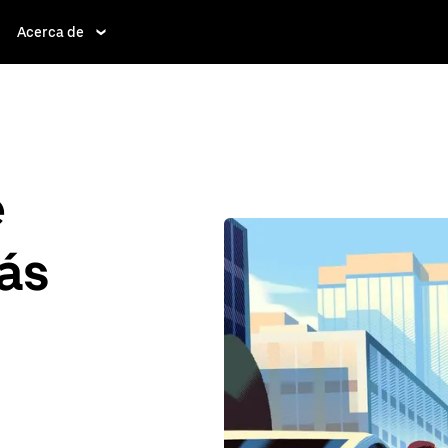
Acerca de
e
ás