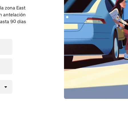
 la zona East
n antelación
asta 90 días