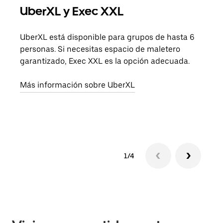
UberXL y Exec XXL
Via
UberXL está disponible para grupos de hasta 6
Cuan
personas. Si necesitas espacio de maletero
viaj
garantizado, Exec XXL es la opción adecuada.
prop
Más información sobre UberXL
Obté
1/4