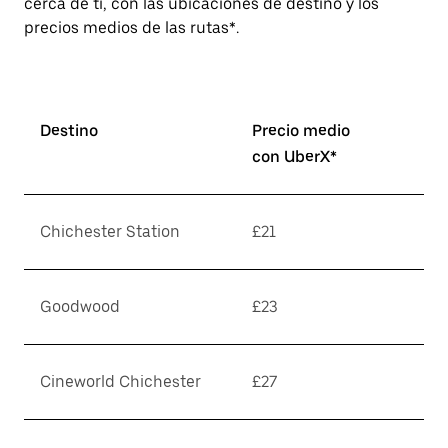
cerca de ti, con las ubicaciones de destino y los
precios medios de las rutas*.
Destino
Precio medio
con UberX*
Chichester Station
£21
Goodwood
£23
Cineworld Chichester
£27