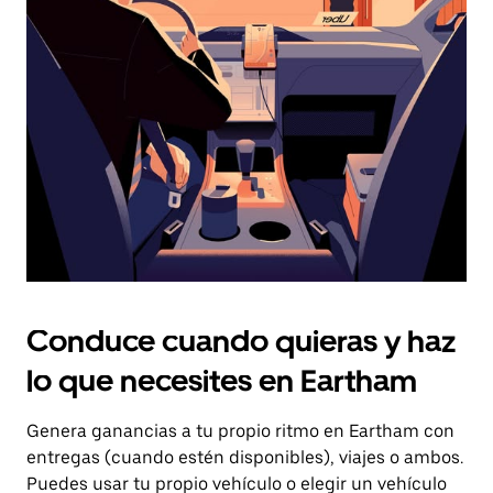
el
botón
de
escape
para
cerrar
el
calendario.
Conduce cuando quieras y haz
lo que necesites en Eartham
Genera ganancias a tu propio ritmo en Eartham con
entregas (cuando estén disponibles), viajes o ambos.
Puedes usar tu propio vehículo o elegir un vehículo