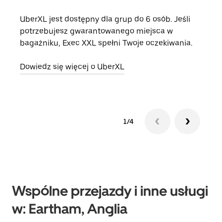
UberXL jest dostępny dla grup do 6 osób. Jeśli
Gdy 
potrzebujesz gwarantowanego miejsca w
prze
bagażniku, Exec XXL spełni Twoje oczekiwania.
doda
Dowiedz się więcej o UberXL
Dowi
1/4
Wspólne przejazdy i inne usługi
w: Eartham, Anglia