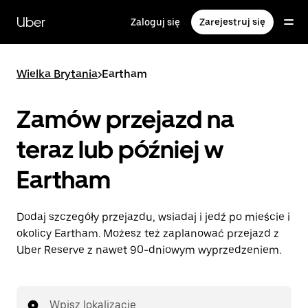
Przejdź
do
Uber
Zaloguj się
Zarejestruj się
głównej
zawartości
Wielka Brytania
>
Eartham
Zamów przejazd na
teraz lub później w
Eartham
Dodaj szczegóły przejazdu, wsiadaj i jedź po mieście i
okolicy Eartham. Możesz też zaplanować przejazd z
Uber Reserve z nawet 90-dniowym wyprzedzeniem.
Wpisz lokalizację