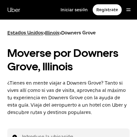
Ir
al
Uber
Iniciar sesión
Regístrate
contenido
principal
Estados Unidos
>
Illinois
>
Downers Grove
Moverse por Downers
Grove, Illinois
¿Tienes en mente viajar a Downers Grove? Tanto si
vives allí como si vas de visita, aprovecha al máximo
tu experiencia en Downers Grove con la ayuda de
esta guía. Viaja del aeropuerto a un hotel con Uber y
descubre rutas y destinos populares.
Introduce la ubicación