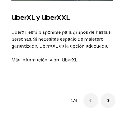
UberXL y UberXXL
Via
UberXL está disponible para grupos de hasta 6
Cuan
personas. Si necesitas espacio de maletero
viaj
garantizado, UberXXL es la opción adecuada.
prop
Más información sobre UberXL
Obté
1/4