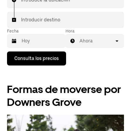
Introducir destino
Fecha
Hora
Ahora
Pulsa
Consulta los precios
la
flecha
hacia
abajo
para
Formas de moverse por
abrir
el
calendario
Downers Grove
y
seleccionar
una
fecha.
Pulsa
el