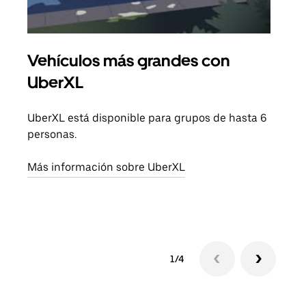
Vehículos más grandes con
Via
UberXL
Cuan
viaj
UberXL está disponible para grupos de hasta 6
prop
personas.
Obté
Más información sobre UberXL
1/4