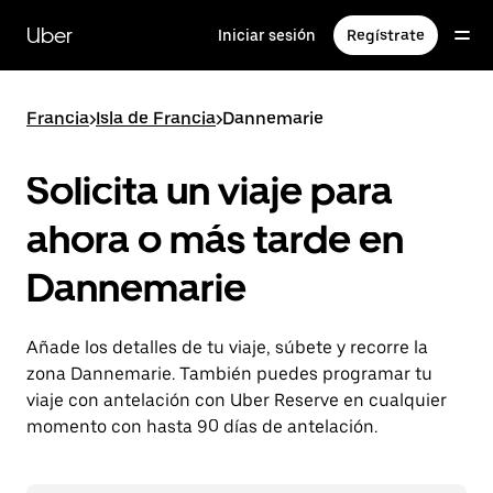
Ir
al
Uber
Iniciar sesión
Regístrate
contenido
principal
Francia
>
Isla de Francia
>
Dannemarie
Solicita un viaje para
ahora o más tarde en
Dannemarie
Añade los detalles de tu viaje, súbete y recorre la
zona Dannemarie. También puedes programar tu
viaje con antelación con Uber Reserve en cualquier
momento con hasta 90 días de antelación.