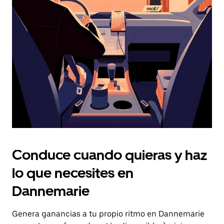
el
botón
de
escape
para
cerrar
el
calendario.
Conduce cuando quieras y haz
lo que necesites en
Dannemarie
Genera ganancias a tu propio ritmo en Dannemarie