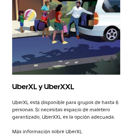
UberXL y UberXXL
Via
UberXL está disponible para grupos de hasta 6
Cuan
personas. Si necesitas espacio de maletero
viaj
garantizado, UberXXL es la opción adecuada.
prop
Más información sobre UberXL
Obté