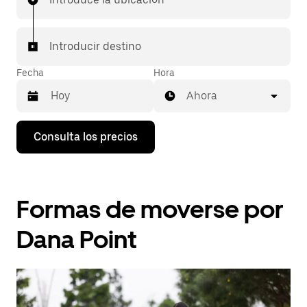
Introducir destino
Fecha
Hora
Ahora
Pulsa
Consulta los precios
la
flecha
hacia
abajo
para
Formas de moverse por
abrir
el
calendario
Dana Point
y
seleccionar
una
fecha.
Pulsa
el