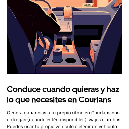
el
botón
de
escape
para
cerrar
el
calendario.
Conduce cuando quieras y haz
lo que necesites en Courlans
Genera ganancias a tu propio ritmo en Courlans con
entregas (cuando estén disponibles), viajes o ambos.
Puedes usar tu propio vehículo o elegir un vehículo