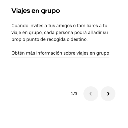
Viajes en grupo
Sol
Cuando invites a tus amigos o familiares a tu
Si s
viaje en grupo, cada persona podrá añadir su
pued
propio punto de recogida o destino.
viaj
sigu
Obtén más información sobre viajes en grupo
1/3