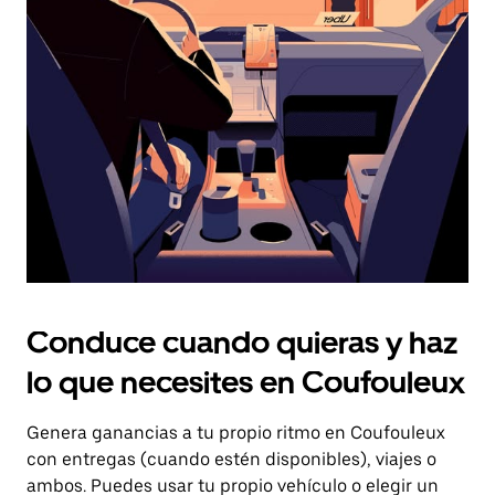
el
botón
de
escape
para
cerrar
el
calendario.
Conduce cuando quieras y haz
lo que necesites en Coufouleux
Genera ganancias a tu propio ritmo en Coufouleux
con entregas (cuando estén disponibles), viajes o
ambos. Puedes usar tu propio vehículo o elegir un