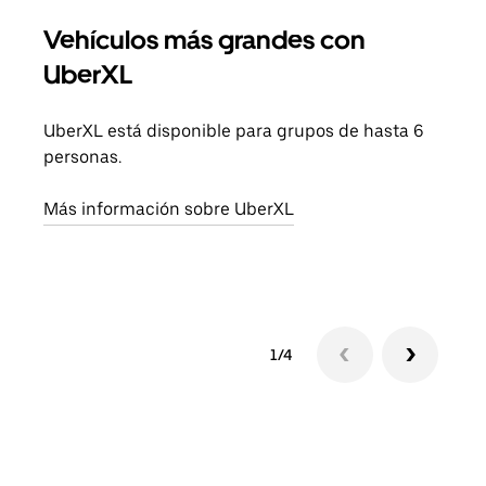
Vehículos más grandes con
Via
UberXL
Cuan
viaj
UberXL está disponible para grupos de hasta 6
prop
personas.
Obté
Más información sobre UberXL
1/4