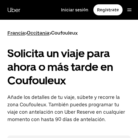
Ir
al
Uber
Iniciar sesión
Regístrate
contenido
principal
Francia
>
Occitania
>
Coufouleux
Solicita un viaje para
ahora o más tarde en
Coufouleux
Añade los detalles de tu viaje, súbete y recorre la
zona Coufouleux. También puedes programar tu
viaje con antelación con Uber Reserve en cualquier
momento con hasta 90 días de antelación.