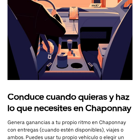
el
botón
de
escape
para
cerrar
el
calendario.
Conduce cuando quieras y haz
lo que necesites en Chaponnay
Genera ganancias a tu propio ritmo en Chaponnay
con entregas (cuando estén disponibles), viajes o
ambos. Puedes usar tu propio vehículo o elegir un