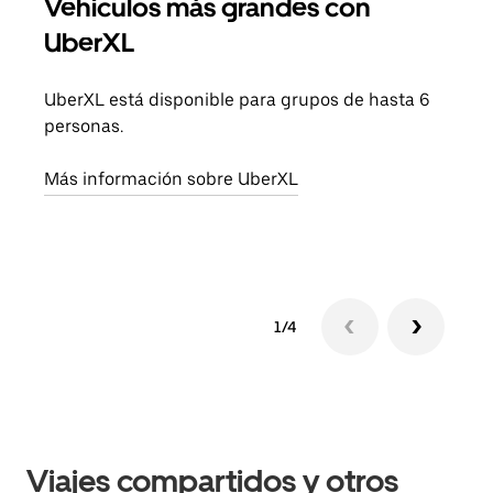
Vehículos más grandes con
Via
UberXL
Cuan
viaj
UberXL está disponible para grupos de hasta 6
prop
personas.
Obté
Más información sobre UberXL
1/4
Viajes compartidos y otros