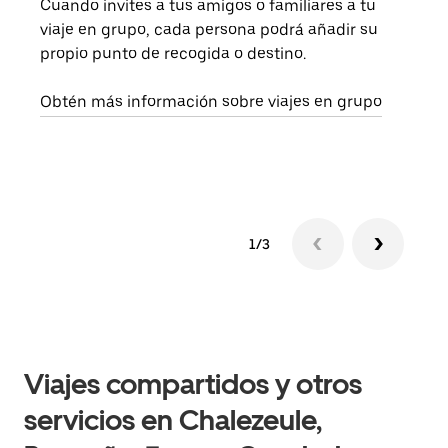
Cuando invites a tus amigos o familiares a tu
Si s
viaje en grupo, cada persona podrá añadir su
pued
propio punto de recogida o destino.
viaj
sigu
Obtén más información sobre viajes en grupo
1/3
Viajes compartidos y otros
servicios en Chalezeule,