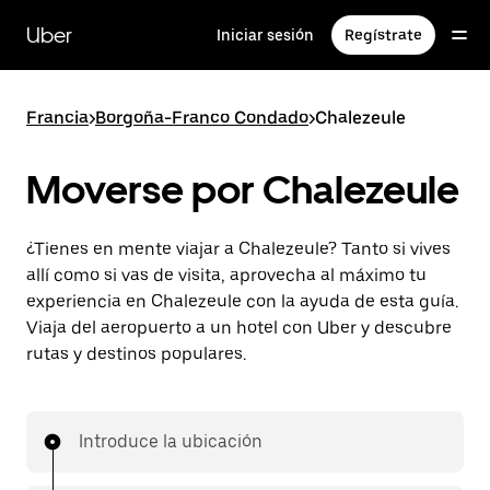
Ir
al
Uber
Iniciar sesión
Regístrate
contenido
principal
Francia
>
Borgoña-Franco Condado
>
Chalezeule
Moverse por Chalezeule
¿Tienes en mente viajar a Chalezeule? Tanto si vives
allí como si vas de visita, aprovecha al máximo tu
experiencia en Chalezeule con la ayuda de esta guía.
Viaja del aeropuerto a un hotel con Uber y descubre
rutas y destinos populares.
Introduce la ubicación