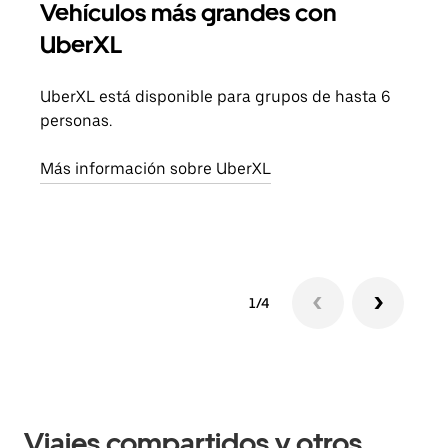
Vehículos más grandes con
Via
UberXL
Cuan
viaj
UberXL está disponible para grupos de hasta 6
prop
personas.
Obté
Más información sobre UberXL
1/4
Viajes compartidos y otros