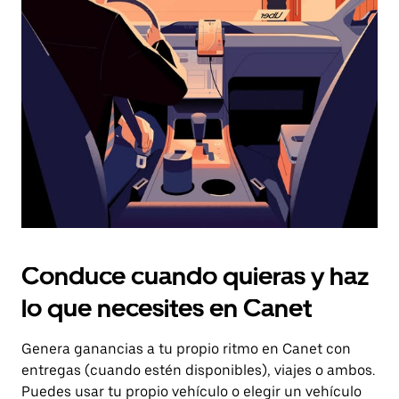
el
botón
de
escape
para
cerrar
el
calendario.
Conduce cuando quieras y haz
lo que necesites en Canet
Genera ganancias a tu propio ritmo en Canet con
entregas (cuando estén disponibles), viajes o ambos.
Puedes usar tu propio vehículo o elegir un vehículo